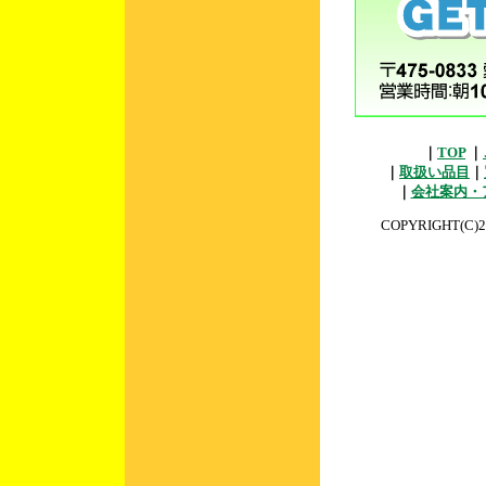
｜
TOP
｜
｜
取扱い品目
｜
｜
会社案内・
COPYRIGHT(C