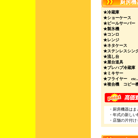
厨房機器/
★冷蔵庫
★ショーケース
★ビールサーバー
★製氷機
★コンロ
★レンジ
★ネタケース
★ステンレスシン
★流し台
★屋台道具
★プレハブ冷蔵庫
★ミキサー
★フライヤー etc..
★複合機 コピー機et
・厨房機器はまと
・年式の新しい物
・店舗の片付け