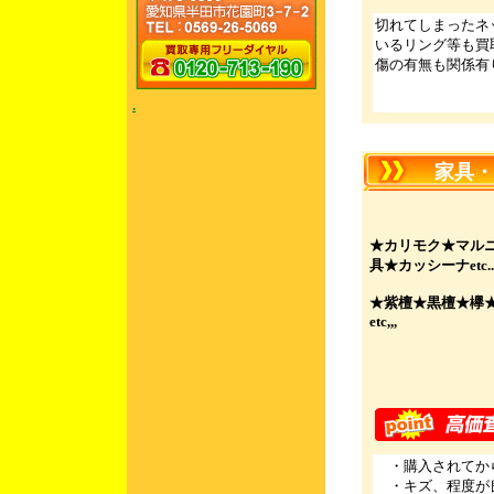
切れてしまったネ
いるリング等も買
傷の有無も関係有
.
家具・イ
★カリモク★マル
具★カッシーナetc..
★紫檀★黒檀★欅
etc,,,
・購入されてから
・キズ、程度が