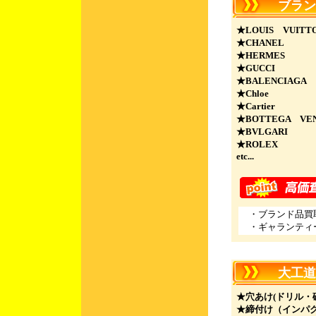
ブラン
★LOUIS VUITT
★CHANEL
★HERMES
★GUCCI
★BALENCIAGA
★Chloe
★Cartier
★BOTTEGA VE
★BVLGARI
★ROLEX
etc...
・ブランド品買取
・ギャランティ
大工道具
★穴あけ(ドリル・
★締付け（インパ