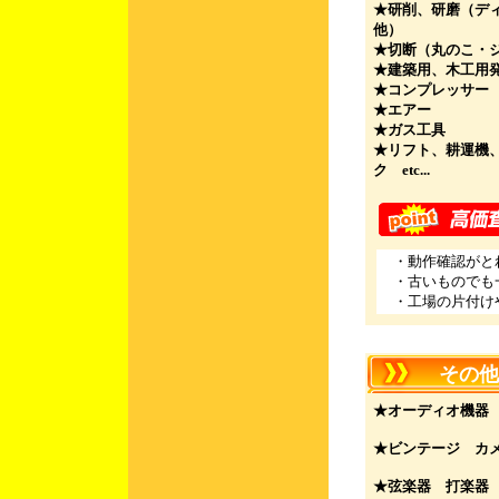
★研削、研磨（デ
他）
★切断（丸のこ・
★建築用、木工用
★コンプレッサー
★エアー
★ガス工具
★リフト、耕運機
ク etc...
・動作確認がと
・古いものでも
・工場の片付けや
その他
★オーディオ機器
★ビンテージ カ
★弦楽器 打楽器